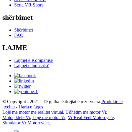
Seria VR Sport
shërbimet
Shërbimet
FAQ
LAJME
Lajmet e Kompanisë
Lajmet e industrisë
© Copyright - 2021 : Të gjitha të drejtat e rezervuara.
Produkte të
nxehta
-
Harta e faqes
Lojë me motor me realitet virtual
,
Udhëtim me motor Vr
,
Motoçikletë Vr
,
Lojë me motor Vr
,
Vr Real Feel Motorcycle
,
Simulator Vr Motorcycle
,