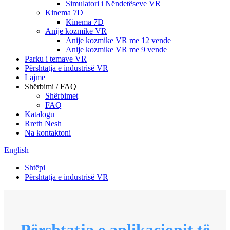
Simulatori i Nëndetëseve VR
Kinema 7D
Kinema 7D
Anije kozmike VR
Anije kozmike VR me 12 vende
Anije kozmike VR me 9 vende
Parku i temave VR
Përshtatja e industrisë VR
Lajme
Shërbimi / FAQ
Shërbimet
FAQ
Katalogu
Rreth Nesh
Na kontaktoni
English
Shtëpi
Përshtatja e industrisë VR