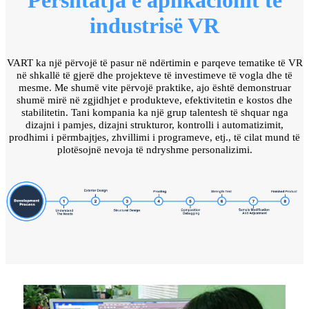
Përshtatja e aplikacionit të
industrisë VR
VART ka një përvojë të pasur në ndërtimin e parqeve tematike të VR
në shkallë të gjerë dhe projekteve të investimeve të vogla dhe të
mesme. Me shumë vite përvojë praktike, ajo është demonstruar
shumë mirë në zgjidhjet e produkteve, efektivitetin e kostos dhe
stabilitetin. Tani kompania ka një grup talentesh të shquar nga
dizajni i pamjes, dizajni strukturor, kontrolli i automatizimit,
prodhimi i përmbajtjes, zhvillimi i programeve, etj., të cilat mund të
plotësojnë nevoja të ndryshme personalizimi.