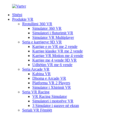
Shtëpi
Produkte VR
Rrotullimi 360 VR
Simulator 360 VR
Simulatori i fluturimit VR
Simulator VR Multiplayer
Seria e karrigeve 9D VR
Karrige e re VR me 2 vende
Karrige klasike VR me 2 vende
Karrige VR Motion me 4 vende
Karrige me 4 vende 9D VR
Udhëtim VR me 6 vende
Seria Arcade VR
Kabina VR
Dhoma e Arcade VR
Platforma VR 2 Players
Simulator i Xhirimit VR
Seria VR Racing
VR Racing Simulator
Simulatori i motorëve VR
3 Simulator i garave në ekran
Seriali VR Fëmijët