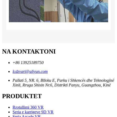
NA KONTAKTONI
+86 13925189750
lcdzvart@aliyun.com
Pallati 5, NR. 6, Blloku E, Parku i Shkencës dhe Teknologjisë
Xinli, Rruga Shixin Nr.6, Distrikti Panyu, Guangzhou, Kinë
PRODUKTET
Rrotullimi 360 VR
Seria e karrigeve 9D VR
Seria Arcade VR