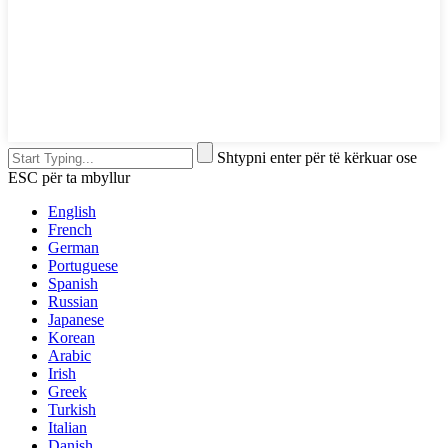
Shtypni enter për të kërkuar ose
ESC për ta mbyllur
English
French
German
Portuguese
Spanish
Russian
Japanese
Korean
Arabic
Irish
Greek
Turkish
Italian
Danish